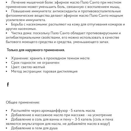
Лечение мышечной боли: эфирное масло Пало Санто при местном
применении может уменьшить боль, связанную с воспалением мышц.
Повышение иммунитета: антиоксиданты и противовоспалительные
фитохимические вещества делают эфирное масло Пало Санто мощным
усилителем иммунитета.
Борьба с насекомыми: распыляют на кожу для отпугивания комаров и
других насекомых.
Чистка дома: поскольку Пало Санто обладает противовирусными и
антибактериальными свойствами, его можно использовать в качестве
бытового моющего средства и средства, уменьшающего запах.
Только для наружного применения.
Хранение: хранить в прохладном темном месте
Срок годности: не ограничен
Цвет: светло-желтый
Метод экстракции: паровая дистилляция
Общее применение:
Распыляйте через аромадиффузор - 5 капель масла
Добавление в массажное масло при массаже - на усмотрение
Добавление в соль для ванны и пену – 3-5 капель (соль и пена
являются эмульгатором для масла, не добавляйте масло в воду!)
Добавление в гели для душа