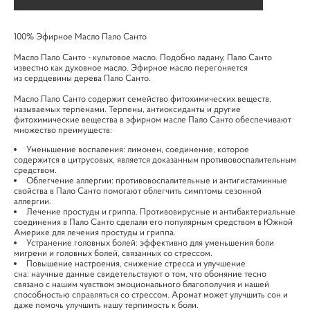
100% Эфирное Масло Пало Санто
Масло Пало Санто - культовое масло. Подобно ладану, Пало Санто
известно как духовное масло. Эфирное масло перегоняется
из сердцевины дерева Пало Санто.
Масло Пало Санто содержит семейство фитохимических веществ,
называемых терпенами. Терпены, антиоксиданты и другие
фитохимические вещества в эфирном масле Пало Санто обеспечивают
множество преимуществ:
Уменьшение воспаления: лимонен, соединение, которое
содержится в цитрусовых, является доказанным противовоспалительным
средством.
Облегчение аллергии: противовоспалительные и антигистаминные
свойства в Пало Санто помогают облегчить симптомы сезонной
аллергии.
Лечение простуды и гриппа. Противовирусные и антибактериальные
соединения в Пало Санто сделали его популярным средством в Южной
Америке для лечения простуды и гриппа.
Устранение головных болей: эффективно для уменьшения боли
мигрени и головных болей, связанных со стрессом.
Повышение настроения, снижение стресса и улучшение
сна: научные данные свидетельствуют о том, что обоняние тесно
связано с нашим чувством эмоционального благополучия и нашей
способностью справляться со стрессом. Аромат может улучшить сон и
даже помочь улучшить нашу терпимость к боли.