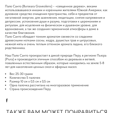
Пало Санто (Burseara Graveolens) – «священное дерево», веками
использовавшееся инками и коренными жителями Южной Америки, как
духовное средство очищения пространства, себя и предметов от
негативной энергии, для заземления, медитации, снятия напряжения и
депрессии, успокоения души и разума, подготовки к церемониям и
ритуалам, для исцеления на физическом и душевном уровне, для
вдохновения, а так же создания гармоничной атмосферы в доме в
качестве благовония.
Пало Санто обладает тонким ароматом свежести со сладкими
древесными нотками сосны, кедра, душистых трав и цитрусовых,
нежной мяты и очень теплым оттенком аромата ладана, его близкого
родственника.
Наш Пало Санто произрастает в дикой природе Перу, в регионе Пьюра
(Piura) и производится этичным способом из деревьев и ветвей,
поваленных естественным образом, которые находились на земле 5-8
лет для накопления ценных смол и эфирных масел.
Вес 25-30 грамм
Количество 5 палочек
Размер 10 см х 0,5 см х 0,5 см
Одна палочка рассчитана на многоразовое применение
Страна происхождения Перу
ТАКЖЕ ВАМ МОЖЕТ ПОНРАВИТЬСЯ