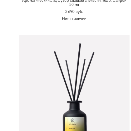
Ароматический диффузор сладкий апельсин, кедр, шалфей
50 мл
3 690 pуб.
Нет в наличии