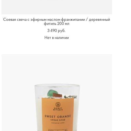
Соевая свеча с эфирным маслом франжипании / деревянный
фитиль 200 мл
3 490 pуб.
Нет в наличии